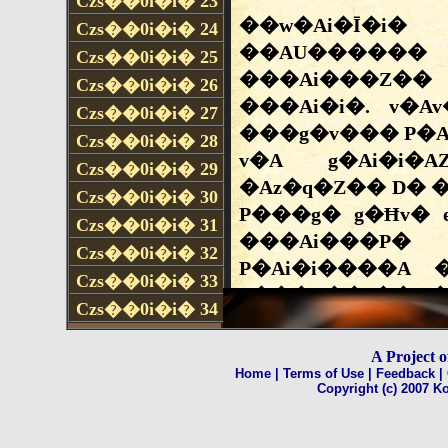
Czs��0i�i�
23
Czs��0i�i�
24
Czs��0i�i�
25
Czs��0i�i�
26
Czs��0i�i�
27
Czs��0i�i�
28
Czs��0i�i�
29
Czs��0i�i�
30
Czs��0i�i�
31
Czs��0i�i�
32
Czs��0i�i�
33
Czs��0i�i�
34
A Project 
Home
| Terms of Use
| Feedback
|
Copyright (c) 2007 Ko