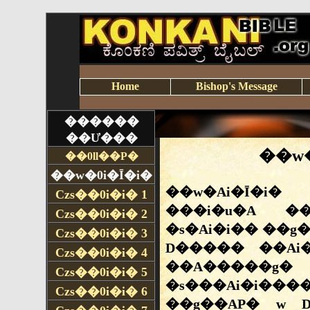
Home
Bishop's Message
������
��Ư���
��0ll��P�
��w�0i�Ī�i�
Czs��0i�i�
1
Czs��0i�i�
2
Czs��0i�i�
3
Czs��0i�i�
4
Czs��0i�i�
5
Czs��0i�i�
6