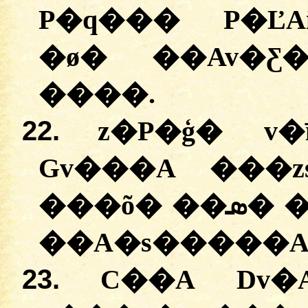
P�q��� P�Ľ
�ø� ��Av�Ƹ
����.
22.
z�P�ģ� v�
Gv���A ���
���õ� ��ܣ� ���� v�� G������
��A�s�����AP
23.
C��A Dv�