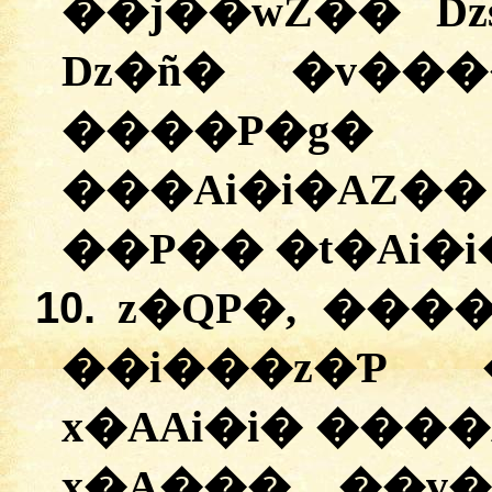
��j��wZ�� D
Dz�ñ� �v��
����P�g
���Ai�i�AZ�
��P�� �t�Ai�
10.
z�QP�, ���
��i���z�Ƥ 
x�AAi�i� ���
x�A��� ��v�