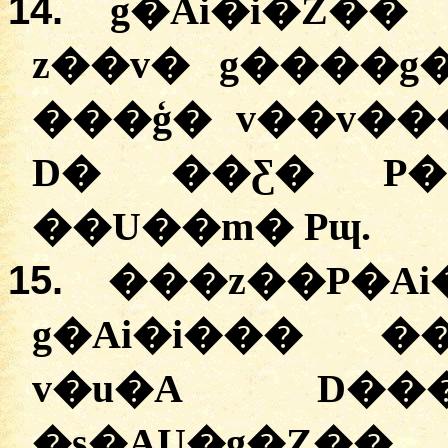
14.
g�Ai�i�Z��
z��v� g����g
���ģ� v��v��
D� ��Ƹ� P��
��U��m� Pɰ.
15.
���z��P�A
g�Ai�i��� �
v�u�A D��
�s�AU�g�Z