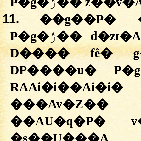
P�g�ۯ�� z��
11.
��g��P� 
P�g�ۯ�� d�zɪ�A� ��AU�v� ��ļ�ģ�
D���� fê� g
DP����u� P�
RAAi�i��Ai�
���Av�Z
��AU�q�P� v
�s��U���