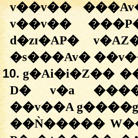
v��v�� ���Av
v��v�� ���P
d�zɪ�AP� v�A
�s���Av� ��v�
10.
g�Ai�i�Z�� �
D� v�a ����
��v��A g����g
��Ǹ����� W�