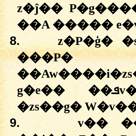
z�ĵ�� P�g���
��A ����� e�
8.
z�P�ģ� 
���P�
��Aw����i�z
g�e�� ��ܦv� P�g��AP� D��
�zs��g� W�v��
9.
v�� �