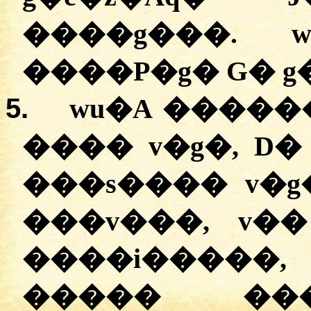
����g���. 
����P�g� G� g
5.
wu�A �����
���� v�g�, D�
���s���� v�g
���v���, v��
����i�����
����� ���