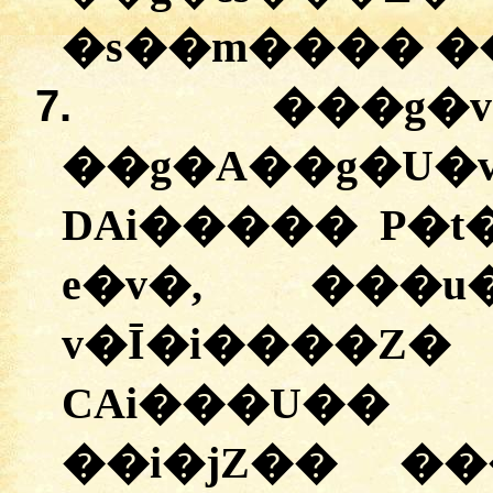
�s��m���� �
7.
���g�
��g�A��g
DAi����� P�t
e�v�, ���
v�Ī�i����Z�
CAi���U�
��i�jZ�� �