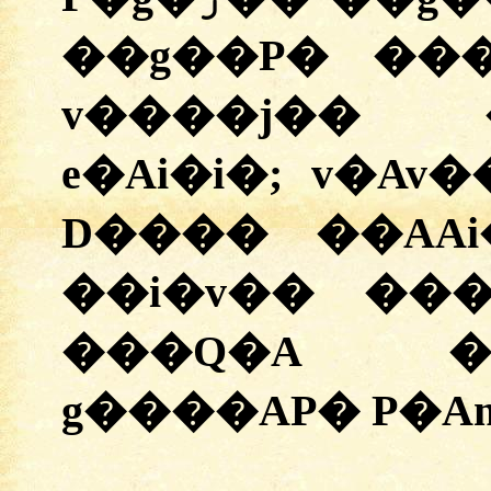
��g��P� ���
v����j�� 
e�Ai�i�; v�A
D���� ��AAi
��i�v�� ���
���Q�A ��
g����AP� P�A