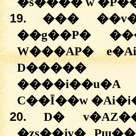
�s���� w �P�
19.
��� ��v�
��g��P� ��
W���AP� e�Ai
D����� 
����i��u�A 
C��Ī��w �Ai�i
20.
D� v�AZ
�zs��jv� Pɯ