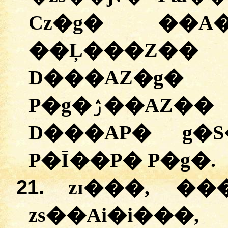
Cz�g� ��A
��Ļ���Z�
D���AZ�
P�g�ۯ��AZ�� ��v�Aw�A v�At�A
D���AP� g�S
P�Ī��P� P�g�.
21.
zɪ���, �
zs��Ai�i��