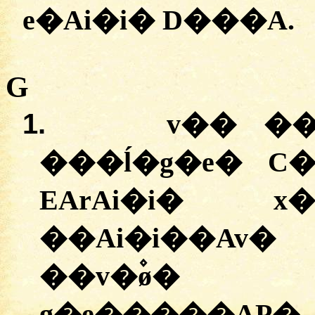
e�Ai�i� D���A.
G
1.
v�� ��
�
��ĺ�g�e� C
EArAi�i� x�
��Ai�i��Av
��v�۫ø�
g�e�����A