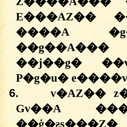
Z����A��� 
E���AZ�� �
����A �g
��g��A���
��j��g� ��
P�g�u� e����
6.
v�AZ�� z
Gv��A ���
��ģ�ƨs���Z