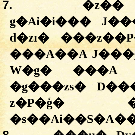
7.
�z�� 
g�Ai�i��� J��
d�zɪ� ���z��
�
��A��A J���
W�g� ���A D
�g���zs� D�
z�P�ģ� 
�s��Ai��S�A��