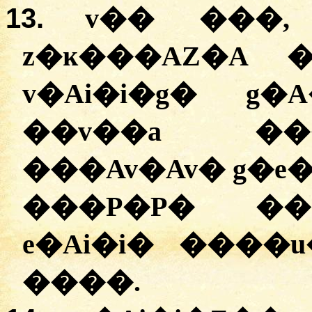
13.
v�� ���,
z�ĸ���AZ�A 
v�Ai�i�g� g
��v��a ��
���Av�Av� g�e
���P�P� ��
e�Ai�i� ����u
����.