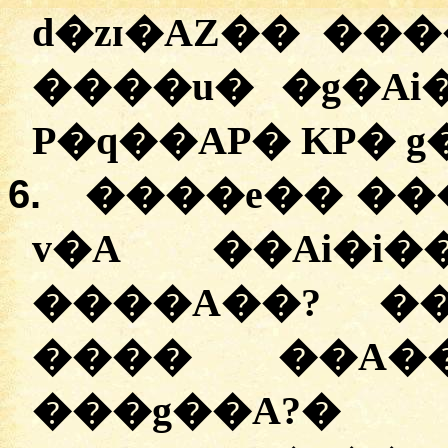
d�zɪ�AZ�� ���
����u� �g�Ai
P�q��AP� KP� g
6.
����e�� ���
v�A ��Ai�i
����A��? ��
���� ��A�
���g��A?
�