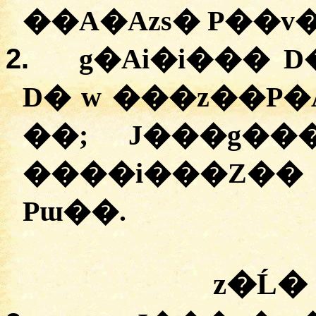
��A�Azs� P��v�
2.
g�Ai�i��� 
D� w ���z��P�
��; J���g��
����i���Z��
Pɯ��.
z�Ĺ�