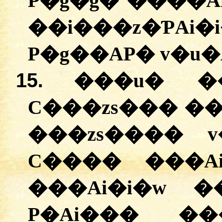
P�g�ģ� ����A
��i���z�ƤAi
P�g��AP� v�u�A
15.
���u� �
C���zs��� ��
���zs���� v
C���� ���Ai
���Ai�i�w �
P�Ai��� ��