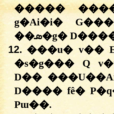
����� ����P
g�Ai�i� G��
��ܣ�g� D���
12.
���u� v�� 
�s�g��� Q v
D�� ���U��A
D���� fê� P�
Pɯ��.