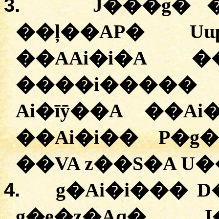
3.
J���g� 
��ļ��AP� Uɰ
��AAi�i�A 
����i����� 
Ai�īӯ��A ��A
��Ai�i�� P�g�
��VA z��S�A U�
4.
g�Ai�i��� 
g�e�z�Aq� 