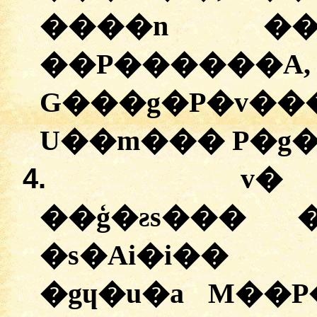
����n ��v
��P����
G���g�P�v�
U��m��� P�g�
4.
v� 
��ģ�ƨs��� 
�s�Ai�i�� z
�gɥ�u�a M��