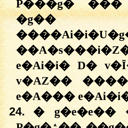
P���g� ��� 
�g�� 
����Ai�i�U�
��A�s���i�
e�Ai�i� D� v
v�AZ�� ����
e�A��� e�Ai�i�
24.
� g�e�e��
P�g�ۯ�� ��g��P� ����g�Z�� D�