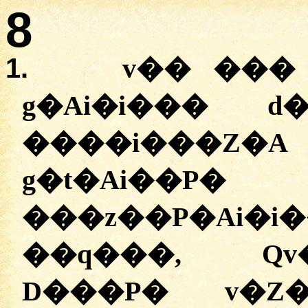
8
1.
v�� ���
g�Ai�i��� d
����i���Z�
g�t�Ai��
���z��P�Ai�i
��q���, Qv
D���P� v�Z