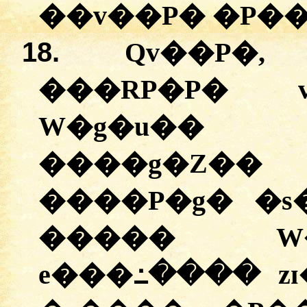
��v��P� �P��
18.
Qv��P�
���RP�P� 
W�g�u��
����g�Z
����P�g� �s
����� W�
e���߸���� z