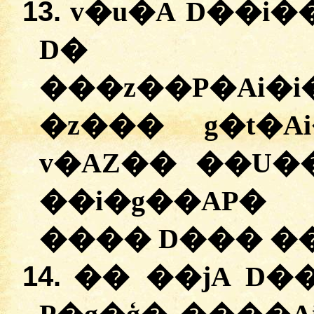
13.
v�u�A D��i
D� G��
���z��P�A
�z��� g�t�A
v�AZ�� ��U�
��i�g��AP� 
���� D��� ��
14.
�� ��jA D�