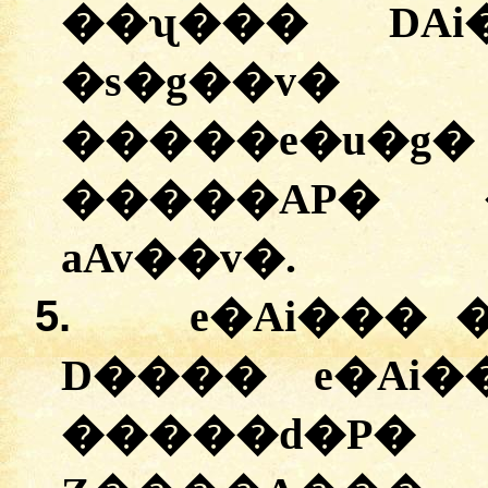
��ʯ��� DAi
�s�g��v
�����e�u�g�
�����AP� 
aAv��v�.
5.
e�Ai��� 
D���� e�Ai�
�����d�