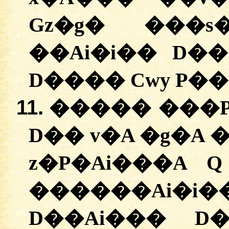
Gz�g� ���
��Ai�i�� D��
D���� Cwy P�
11.
����� ���P�
D�� v�A �g�A 
z�P�Ai���A 
�
�����Ai�i�
D��Ai��� D