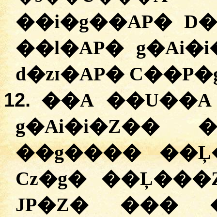
��i�g��AP� D
��l�AP� g�Ai
d�zɪ�AP� C��P�
12.
��A ��U��A
g�Ai�i�Z�� 
��g���� ��Ļ
Cz�g� ��Ļ���
JP�Z� ��� �