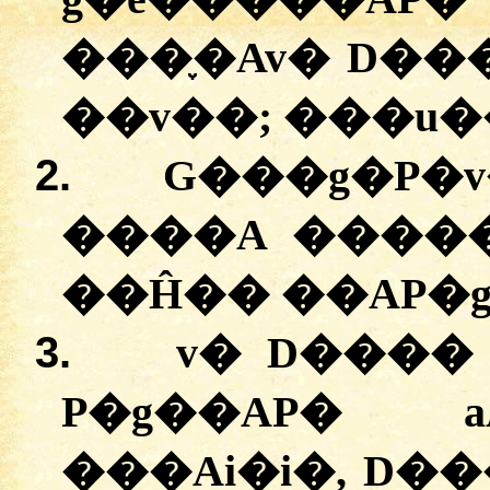
���֪�Av� D�
��v��; ���u�
2.
G���g�P�v
����A �����
��Ĥ�� ��AP�g
3.
v� D����
P�g��AP� a
���Ai�i�, D�