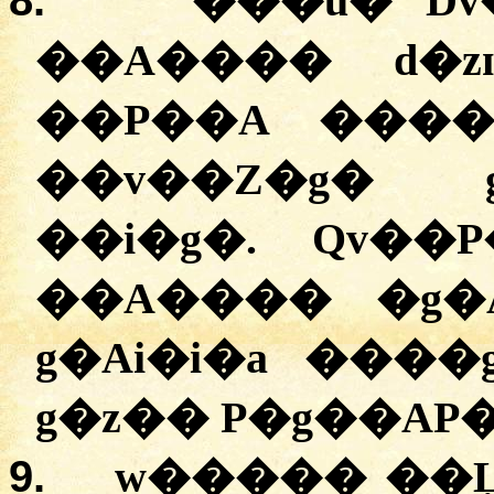
8.
���u� Dv
��A���� d�z
��P��A ����
��v��Z�g� g
��i�g�. Qv��P
��A���� �g�A
g�Ai�i�a ����
g�z�� P�g��AP�
9.
w����� ��