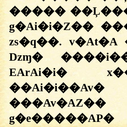
����� ��Ļ���
g�Ai�i�Z�� �
zs�q��. v�At�
Dzɱ� ����i�
EArAi�i� x�
��Ai�i��Av�
���Av�AZ�� 
g�e�����AP�