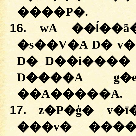
����P�.
16.
wA ��ĺ��ã�
�s��V�A D� v
D� D��i����
D����A g�
��A�����A.
17.
z�P�ģ� v�
���v� ����